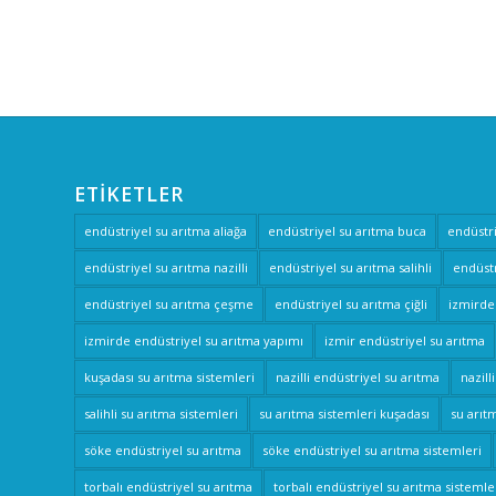
ETIKETLER
endüstriyel su arıtma aliağa
endüstriyel su arıtma buca
endüstr
endüstriyel su arıtma nazilli
endüstriyel su arıtma salihli
endüstr
endüstriyel su arıtma çeşme
endüstriyel su arıtma çiğli
izmirde
izmirde endüstriyel su arıtma yapımı
izmir endüstriyel su arıtma
kuşadası su arıtma sistemleri
nazilli endüstriyel su arıtma
nazill
salihli su arıtma sistemleri
su arıtma sistemleri kuşadası
su arıtm
söke endüstriyel su arıtma
söke endüstriyel su arıtma sistemleri
torbalı endüstriyel su arıtma
torbalı endüstriyel su arıtma sistemle