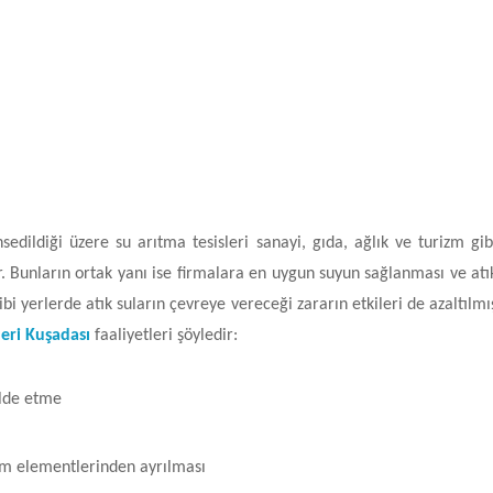
sedildiği üzere su arıtma tesisleri sanayi, gıda, ağlık ve turizm gib
r. Bunların ortak yanı ise firmalara en uygun suyun sağlanması ve atı
bi yerlerde atık suların çevreye vereceği zararın etkileri de azaltılmı
leri Kuşadası
faaliyetleri şöyledir:
 elde etme
m elementlerinden ayrılması