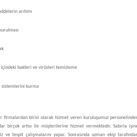
ddelerin arıtımı
 kurulması
ak
içindeki bakteri ve virüsleri temizleme
i sistemlerini kurma
er firmalardan birisi olarak hizmet veren kuruluşumuz personelinde
ar birçok artısı ile müşterilerine hizmet vermektedir. Sabırla işin
z ve tespit çalışmalarını yapar. Sonrasında uzman ekip tarafında