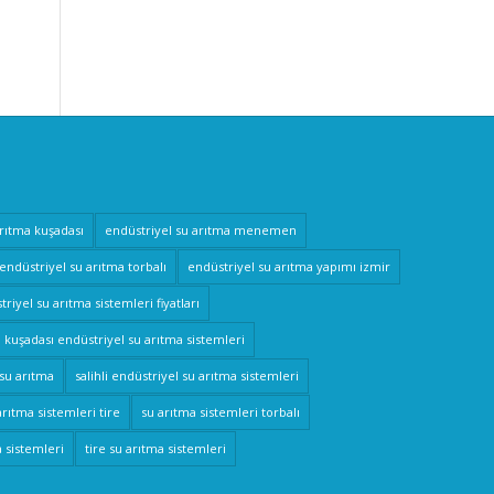
arıtma kuşadası
endüstriyel su arıtma menemen
endüstriyel su arıtma torbalı
endüstriyel su arıtma yapımı izmir
riyel su arıtma sistemleri fiyatları
kuşadası endüstriyel su arıtma sistemleri
 su arıtma
salihli endüstriyel su arıtma sistemleri
arıtma sistemleri tire
su arıtma sistemleri torbalı
a sistemleri
tire su arıtma sistemleri