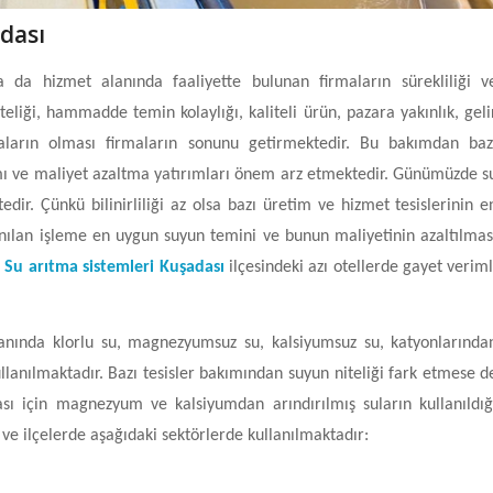
dası
 da hizmet alanında faaliyette bulunan firmaların sürekliliği v
teliği, hammadde temin kolaylığı, kaliteli ürün, pazara yakınlık, geli
aların olması firmaların sonunu getirmektedir. Bu bakımdan baz
 ve maliyet azaltma yatırımları önem arz etmektedir. Günümüzde s
tedir. Çünkü bilinirliliği az olsa bazı üretim ve hizmet tesislerinin e
anılan işleme en uygun suyun temini ve bunun maliyetinin azaltılmas
.
Su arıtma sistemleri Kuşadası
ilçesindeki azı otellerde gayet veriml
anında klorlu su, magnezyumsuz su, kalsiyumsuz su, katyonlarında
ullanılmaktadır. Bazı tesisler bakımından suyun niteliği fark etmese d
sı için magnezyum ve kalsiyumdan arındırılmış suların kullanıldığ
l ve ilçelerde aşağıdaki sektörlerde kullanılmaktadır: