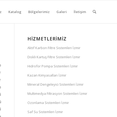
z
Katalog
Bölgelerimiz
Galeri
İletişim
HIZMETLERIMIZ
Aktif Karbon Filtre Sistemleri İzmir
Diskli Kartuş Filtre Sistemleri İzmir
e
Hidrofor Pompa Sistemleri İzmir
r
Kazan Kimyasalları İzmir
r
Mineral Dengeleyici Sistemleri İzmir
e
Multimedya Filtrasyon Sistemleri İzmir
i
ü
Ozonlama Sistemleri İzmir
i
Saf Su Sistemleri İzmir
e