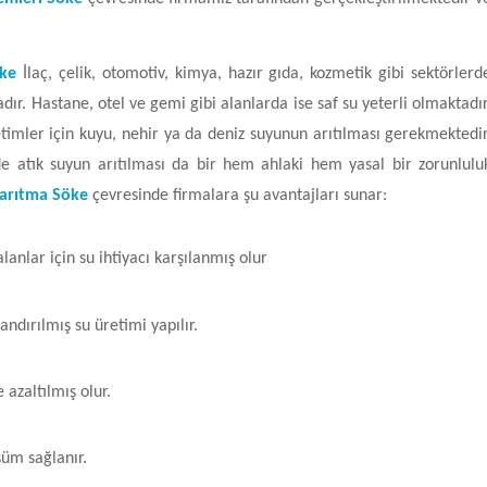
öke
İlaç, çelik, otomotiv, kimya, hazır gıda, kozmetik gibi sektörlerd
adır. Hastane, otel ve gemi gibi alanlarda ise saf su yeterli olmaktadır
timler için kuyu, nehir ya da deniz suyunun arıtılması gerekmektedir
de atık suyun arıtılması da bir hem ahlaki hem yasal bir zorunlulu
 arıtma Söke
çevresinde firmalara şu avantajları sunar:
anlar için su ihtiyacı karşılanmış olur
ndırılmış su üretimi yapılır.
 azaltılmış olur.
şüm sağlanır.