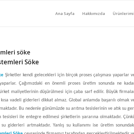
Ana Sayfa
Hakkımızda
Ürünlerimi
emleri söke
stemleri Söke
öke
Şirketler kendi gelecekleri için birçok proses çalışması yaparlar v
k yaparlar. Çağımızdaki en önemli proses üretim sonunda ne kada
rket maliyetlerinin düşürülmesi için çaba sarf edilir. Büyük firmala
e kısa vadeli giderleri dikkat almaz. Global anlamda başarılı olmak v
ktadır. Bu nedenle günümüzde su arıtma tesislerinin ve atık su ger
tesisleri ile entegre edilmesi şirketlerin yararına olmaktadır. Çünk
 su giderleri artmaktadır. Yanlış su kullanımı ise üretim sonundak
emleri Söke
çevresinde firmamız tarafından gerçekleştirilmektedir v