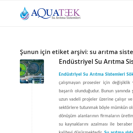
Şunun için etiket arşivi:
su arıtma sist
Endüstriyel Su Arıtma Si
Endüstriyel Su Arıtma Sistemleri S
çalışmayan prosesler için değişikli
başarılı olunduğudur. Bunun yanında şi
uzun vadeli projeler üzerine çalışır v
sektörlere tutunmak böyle mümkün olma
dönüşüm alanlarının firmaların üretim 
su kaynaklarını azalması ile beraber
kaliteyi düşürmektedir.
Su arıtma sist