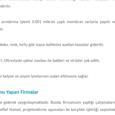
ırılır.
ki arındırma işlemi 0.001 mikron çaplı membran zarlarla yapılır v
az.
 koku, renk, tortu gibi suyun kalitesini azaltan hususlar giderilir.
 Ultraviyole ışıklar vasıtası ile bakteri ve virüsler yok edilir.
i katyon ve anyon iyonlarının sudan atılmasını sağlar.
mu Yapan Firmalar
e giderek yaygınlaşmaktadır. Bunda firmamızın yaptığı çalışmaları
şeffaf hizmet, projelendirme aşamaları be karşılıklı işbirliği sayesind