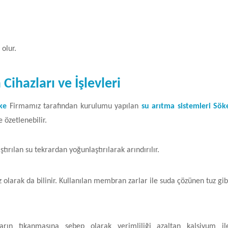
 olur.
Cihazları ve İşlevleri
öke
Firmamız tarafından kurulumu yapılan
su arıtma sistemleri Sök
e özetlenebilir.
tırılan su tekrardan yoğunlaştırılarak arındırılır.
olarak da bilinir. Kullanılan membran zarlar ile suda çözünen tuz gib
rın tıkanmasına sebep olarak verimliliği azaltan kalsiyum il