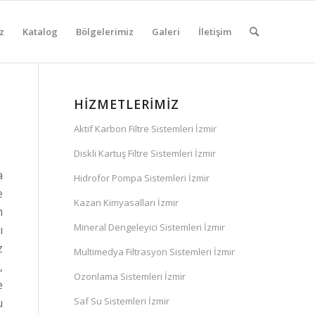
z
Katalog
Bölgelerimiz
Galeri
İletişim
HIZMETLERIMIZ
Aktif Karbon Filtre Sistemleri İzmir
Diskli Kartuş Filtre Sistemleri İzmir
a
Hidrofor Pompa Sistemleri İzmir
e
Kazan Kimyasalları İzmir
m
Mineral Dengeleyici Sistemleri İzmir
ı
z
Multimedya Filtrasyon Sistemleri İzmir
,
Ozonlama Sistemleri İzmir
e
Saf Su Sistemleri İzmir
u