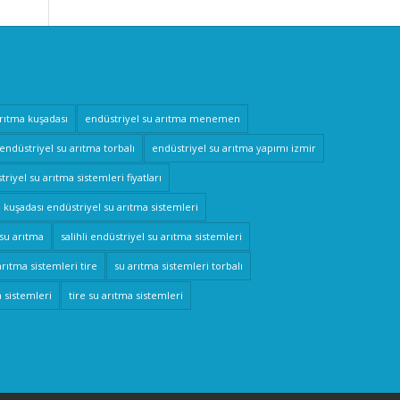
arıtma kuşadası
endüstriyel su arıtma menemen
endüstriyel su arıtma torbalı
endüstriyel su arıtma yapımı izmir
riyel su arıtma sistemleri fiyatları
kuşadası endüstriyel su arıtma sistemleri
 su arıtma
salihli endüstriyel su arıtma sistemleri
arıtma sistemleri tire
su arıtma sistemleri torbalı
a sistemleri
tire su arıtma sistemleri