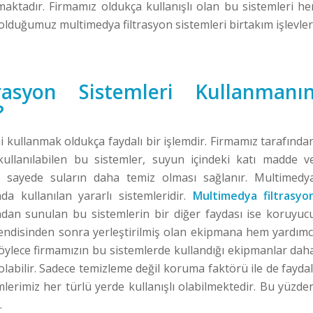
maktadır. Firmamız oldukça kullanışlı olan bu sistemleri he
lduğumuz multimedya filtrasyon sistemleri birtakım işlevler
rasyon Sistemleri Kullanmanı
?
i kullanmak oldukça faydalı bir işlemdir. Firmamız tarafında
kullanılabilen bu sistemler, suyun içindeki katı madde v
 Bu sayede suların daha temiz olması sağlanır. Multimedy
nda kullanılan yararlı sistemleridir.
Multimedya filtrasyo
ndan sunulan bu sistemlerin bir diğer faydası ise koruyuc
 kendisinden sonra yerleştirilmiş olan ekipmana hem yardımc
ylece firmamızın bu sistemlerde kullandığı ekipmanlar dah
abilir. Sadece temizleme değil koruma faktörü ile de faydal
lerimiz her türlü yerde kullanışlı olabilmektedir. Bu yüzde
.