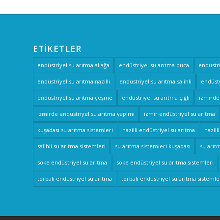
ETIKETLER
endüstriyel su arıtma aliağa
endüstriyel su arıtma buca
endüstr
endüstriyel su arıtma nazilli
endüstriyel su arıtma salihli
endüstr
endüstriyel su arıtma çeşme
endüstriyel su arıtma çiğli
izmirde
izmirde endüstriyel su arıtma yapımı
izmir endüstriyel su arıtma
kuşadası su arıtma sistemleri
nazilli endüstriyel su arıtma
nazill
salihli su arıtma sistemleri
su arıtma sistemleri kuşadası
su arıtm
söke endüstriyel su arıtma
söke endüstriyel su arıtma sistemleri
torbalı endüstriyel su arıtma
torbalı endüstriyel su arıtma sistemle